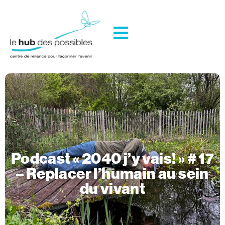
Podcast « 2040 j’y vais! » # 17
– Replacer l’humain au sein
du vivant