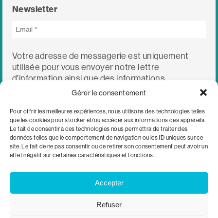
Newsletter
Votre adresse de messagerie est uniquement
utilisée pour vous envoyer notre lettre
d'information ainsi que des informations
concernant nos activités. Vous pouvez à tout
Gérer le consentement
moment utiliser le lien de désabonnement intégré
dans chacun de nos mails.
Pour offrir les meilleures expériences, nous utilisons des technologies telles
que les cookies pour stocker et/ou accéder aux informations des appareils.
Le fait de consentir à ces technologies nous permettra de traiter des
données telles que le comportement de navigation ou les ID uniques sur ce
site. Le fait de ne pas consentir ou de retirer son consentement peut avoir un
effet négatif sur certaines caractéristiques et fonctions.
c/o WWF Suisse
Accepter
Avenue Charles Dickens 6
1006 Lausanne
Refuser
info@hubdespossibles.org