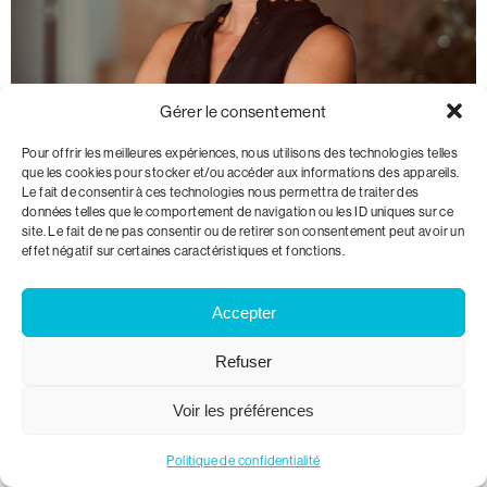
Gérer le consentement
Pour offrir les meilleures expériences, nous utilisons des technologies telles
Ingrid Fumasoli
que les cookies pour stocker et/ou accéder aux informations des appareils.
Le fait de consentir à ces technologies nous permettra de traiter des
Présidente
données telles que le comportement de navigation ou les ID uniques sur ce
site. Le fait de ne pas consentir ou de retirer son consentement peut avoir un
Responsable du projet One Planet Lab pour la
effet négatif sur certaines caractéristiques et fonctions.
Suisse romande et cheffe de projets à la
fondation World Wide Fund for Nature Suisse
(WWF)
Accepter
#société_civile #sobriété
Refuser
Voir les préférences
Politique de confidentialité