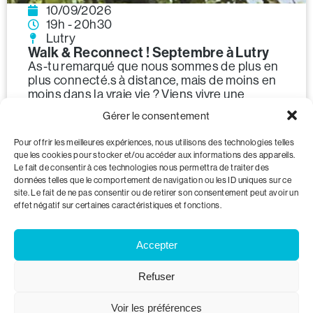
10/09/2026
19h - 20h30
Lutry
Walk & Reconnect ! Septembre à Lutry
As-tu remarqué que nous sommes de plus en
plus connecté.s à distance, mais de moins en
moins dans la vraie vie ? Viens vivre une
expérience toute simple et en même temps
Gérer le consentement
essentielle à la beauté de notre humanité.
Cette fois-ci, nous savourerons le charme des
Pour offrir les meilleures expériences, nous utilisons des technologies telles
vignes en soirée !
que les cookies pour stocker et/ou accéder aux informations des appareils.
EN SAVOIR PLUS
Le fait de consentir à ces technologies nous permettra de traiter des
données telles que le comportement de navigation ou les ID uniques sur ce
site. Le fait de ne pas consentir ou de retirer son consentement peut avoir un
effet négatif sur certaines caractéristiques et fonctions.
Accepter
Refuser
Voir les préférences